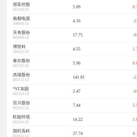
浙富控股
5.09
0
002266.SZ
南都电源
4.16
-2
300068.SZ
天奇股份
17.75
-0
002009.SZ
博世科
4.55
1
300422.SZ
泰尔股份
5.96
0
002347.SZ
杰瑞股份
141.81
-2
002353.SZ
*ST东园
2.47
-0
002310.SZ
百川股份
7.44
5
002455.SZ
旺能环境
14.22
1
002034.SZ
国轩高科
27.74
0
002074.SZ