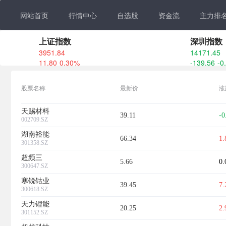
网站首页
行情中心
自选股
资金流
主力排
上证指数
深圳指数
3951.84
14171.45
11.80
0.30%
-139.56
-0
股票名称
最新价
涨
天赐材料
39.11
-0
002709.SZ
湖南裕能
66.34
1
301358.SZ
超频三
5.66
0
300647.SZ
寒锐钴业
39.45
7
300618.SZ
天力锂能
20.25
2
301152.SZ