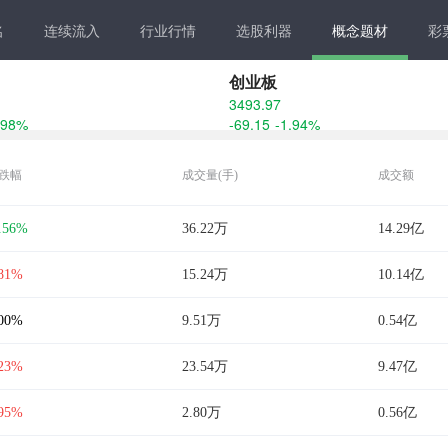
名
连续流入
行业行情
选股利器
概念题材
彩
创业板
3493.97
.98%
-69.15
-1.94%
跌幅
成交量(手)
成交额
.56%
36.22万
14.29亿
.81%
15.24万
10.14亿
.00%
9.51万
0.54亿
.23%
23.54万
9.47亿
.95%
2.80万
0.56亿