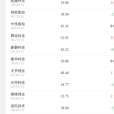
超越科技
19.66
3
301049.SZ
雄韬股份
18.94
-2
002733.SZ
中伟股份
41.41
0
300919.SZ
腾远钴业
52.01
3
301219.SZ
豪鹏科技
42.21
-0
001283.SZ
隆华科技
10.06
0
300263.SZ
天齐锂业
48.44
1
002466.SZ
光华科技
24.77
-5
002741.SZ
赣锋锂业
53.75
1
002460.SZ
道氏技术
18.84
-2
300409.SZ