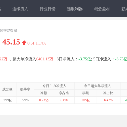
名
连续流入
行业行情
选股利器
概念题材
彩
11-07交易数据
45.15
0.51
1.14%
.22万
，超大单净流入
6461.13万
; 3日净流入：
-3.75亿
; 5日净流入：
-3.75
今日主力净流入
今日超大单净流入
成交额
换手率
净额
净占比
净额
净占比
9.99亿
5.9%
0.23亿
2.35%
0.65亿
6.47%