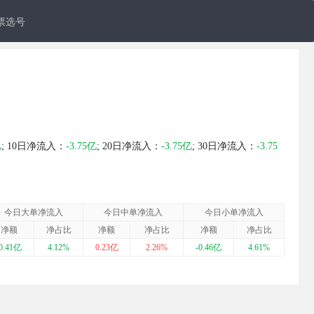
票选号
亿
; 10日净流入：
-3.75亿
; 20日净流入：
-3.75亿
; 30日净流入：
-3.75
今日大单净流入
今日中单净流入
今日小单净流入
净额
净占比
净额
净占比
净额
净占比
-0.41亿
4.12%
0.23亿
2.26%
-0.46亿
4.61%