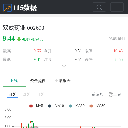
双成药业 002693
9.44
08/06 16:14
-0.07
-0.74%
最高
9.66
今开
9.51
涨停
10.46
最低
9.31
昨收
9.51
跌停
8.56
K线
资金流向
业绩报表