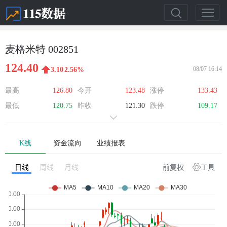
麦格米特 002851
124.40
08/07 16:14
3.10
2.56%
最高
126.80
今开
123.48
涨停
133.43
最低
120.75
昨收
121.30
跌停
109.17
K线
资金流向
业绩报表