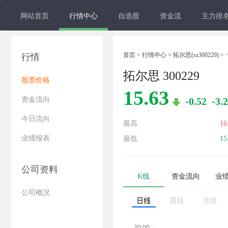
网站首页
行情中心
自选股
资金流
主力排
首页
>
行情中心
>
拓尔思(sz300229)
>
行情
拓尔思 300229
股票价格
15.63
资金流向
-0.52
-3.
今日流向
最高
16
业绩报表
最低
15
公司资料
K线
资金流向
业
公司概况