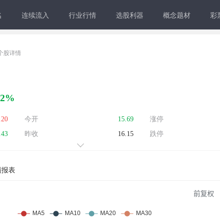
名
连续流入
行业行情
选股利器
概念题材
彩
个股详情
22%
.20
今开
15.69
涨停
.43
昨收
16.15
跌停
绩报表