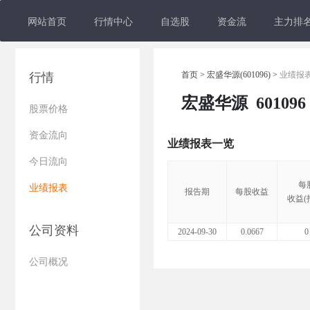
网站首页
行情中心
自选股
资金流
主力排
首页
>
宏盛华源(601096)
>
业绩报
行情
宏盛华源
601096
股票价格
资金流向
业绩报表一览
今日流向
每
业绩报表
报告期
每股收益
收益(
公司资料
2024-09-30
0.0667
0
公司概况