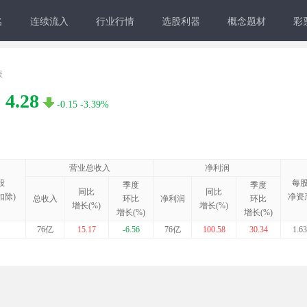
名
连续流入
行业行情
选股利器
概念题材
彩
表
4.28
-0.15
-3.39%
营业总收入
净利润
股
每
季度
季度
同比
同比
扣除)
净资
总收入
环比
净利润
环比
增长(%)
增长(%)
增长(%)
增长(%)
76亿
15.17
-6.56
76亿
100.58
30.34
1.63