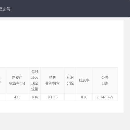
票选号
每股
股
净资产
经营
销售
利润
公告
股息率
产
收益率(%)
现金
毛利率(%)
分配
日期
流量
4.15
0.16
9.1118
0.00
2024-10-29