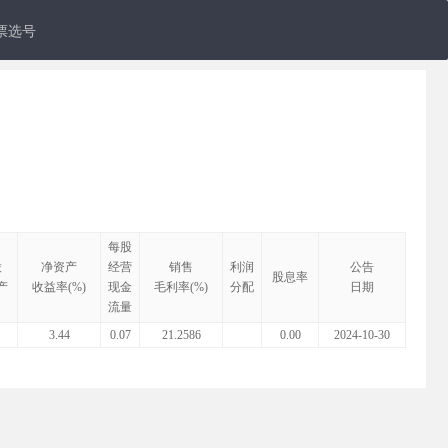
票选号
每股
股
净资产
经营
销售
利润
公告
股息率
产
收益率(%)
现金
毛利率(%)
分配
日期
流量
3.44
0.07
21.2586
0.00
2024-10-30