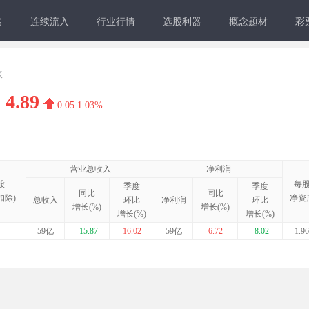
名
连续流入
行业行情
选股利器
概念题材
彩
表
4.89
0.05
1.03%
营业总收入
净利润
股
每
季度
季度
同比
同比
扣除)
净资
总收入
环比
净利润
环比
增长(%)
增长(%)
增长(%)
增长(%)
59亿
-15.87
16.02
59亿
6.72
-8.02
1.96