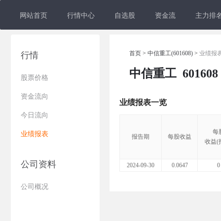
网站首页
行情中心
自选股
资金流
主力排
首页
>
中信重工(601608)
>
业绩报
行情
中信重工
601608
股票价格
资金流向
业绩报表一览
今日流向
每
业绩报表
报告期
每股收益
收益(
公司资料
2024-09-30
0.0647
0
公司概况