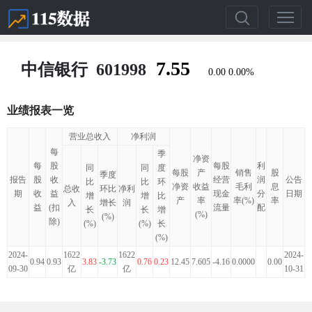
7.55
中信银行
601998
0.00
0.00%
业绩报表一览
营业总收入
净利润
每
季
净资
每
股
每股
利
同
同
度
每股
产
销售
股
季度
报告
股
收
经营
润
公告
比
比
环
净资
收益
毛利
息
总收
环比
净利
期
收
益
现金
分
日期
增
增
比
产
率
率(%)
率
入
增长
润
益
(扣
流量
配
长
长
增
(%)
(%)
除)
(%)
(%)
长
(%)
2024-
1622
1622
2024-
0.94
0.93
3.83
-3.73
0.76
0.23
12.45
7.605
-4.16
0.0000
0.00
09-30
亿
亿
10-31