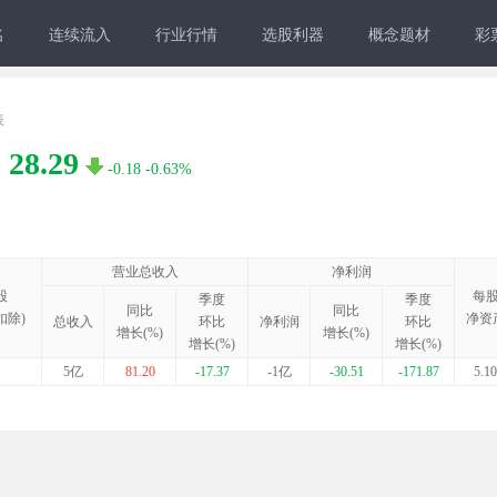
名
连续流入
行业行情
选股利器
概念题材
彩
表
28.29
-0.18
-0.63%
营业总收入
净利润
股
每
季度
季度
同比
同比
扣除)
净资
总收入
环比
净利润
环比
增长(%)
增长(%)
增长(%)
增长(%)
5亿
81.20
-17.37
-1亿
-30.51
-171.87
5.10