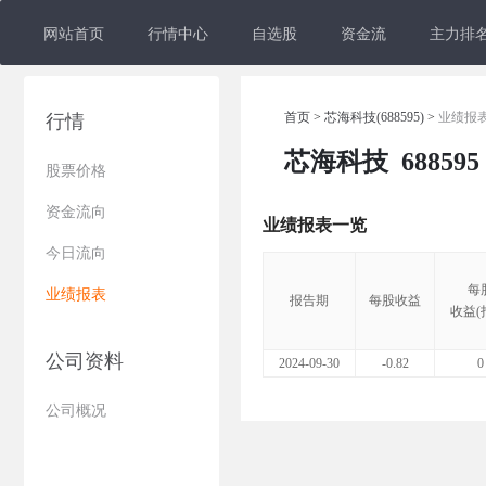
网站首页
行情中心
自选股
资金流
主力排
首页
>
芯海科技(688595)
>
业绩报
行情
芯海科技
688595
股票价格
资金流向
业绩报表一览
今日流向
每
业绩报表
报告期
每股收益
收益(
公司资料
2024-09-30
-0.82
0
公司概况