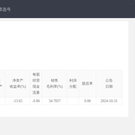
票选号
每股
股
净资产
经营
销售
利润
公告
股息率
产
收益率(%)
现金
毛利率(%)
分配
日期
流量
-13.65
-0.86
34.7057
0.00
2024-10-31